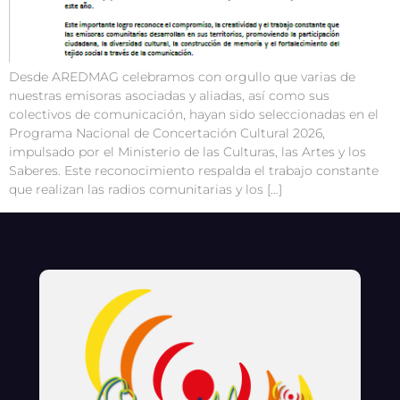
Desde AREDMAG celebramos con orgullo que varias de
nuestras emisoras asociadas y aliadas, así como sus
colectivos de comunicación, hayan sido seleccionadas en el
Programa Nacional de Concertación Cultural 2026,
impulsado por el Ministerio de las Culturas, las Artes y los
Saberes. Este reconocimiento respalda el trabajo constante
que realizan las radios comunitarias y los […]