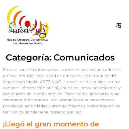
Categoría:
Comunicados
En esta sección informativa se reúnen los comunicados de
prensa emitidos por la red de emisoras comunitarias del
Magdalena Medio AREDMAG, a través de los cuales se da a
conocer información oficial, anuncios, pronunciamientos y
contenidos de interés público. Estos comunicados buscan
mantener informada a la ciudadanía sobre las acciones,
proyectos, actividades y acontecimientos relevantes en los
territorios donde tiene presencia la red.
¡Llegó el gran momento de